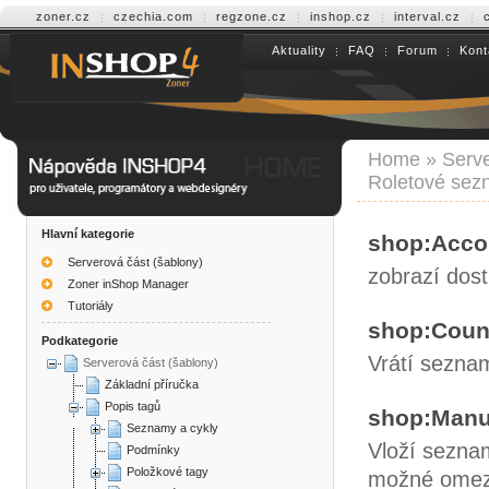
zoner.cz
czechia.com
regzone.cz
inshop.cz
interval.cz
Aktuality
FAQ
Forum
Kont
Help INSHOP4
Home
»
Serve
Roletové sez
Hlavní kategorie
shop:Acco
Serverová část (šablony)
zobrazí dos
Zoner inShop Manager
Tutoriály
shop:Coun
Podkategorie
Vrátí sezna
Serverová část (šablony)
Základní příručka
Popis tagů
shop:Manu
Seznamy a cykly
Vloží sezna
Podmínky
Položkové tagy
možné omezit