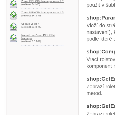
Zoner INSHOP4 Manager verze 4.7
použit v šab
(velikost 24 MB)
Zoner INSHOP4 Manager verze 4.5
(velikost 24,3 MB)
shop:Para
Update verze 4
Vloží do str
(velikost 21,8 MB)
nastavení), 
Manuál pro Zoner INSHOP4
podle které 
Manager
(velikost 2,5 MB)
shop:Comp
Vrací rolet
komponent n
shop:GetE
Zobrazí rol
metod.
shop:GetE
Zobrazí rol