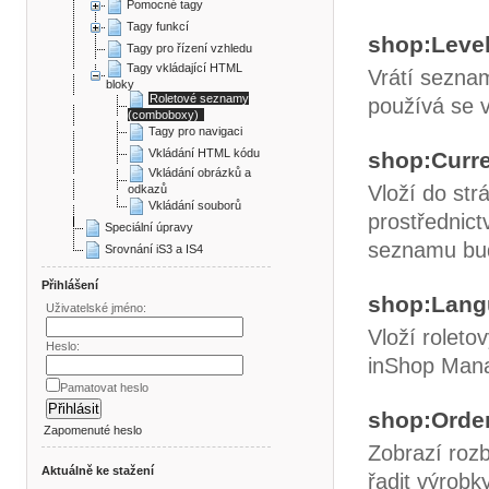
Pomocné tagy
Tagy funkcí
shop:Level
Tagy pro řízení vzhledu
Tagy vkládající HTML
Vrátí sezna
bloky
Roletové seznamy
používá se v
(comboboxy)
Tagy pro navigaci
Vkládání HTML kódu
shop:Curr
Vkládání obrázků a
Vloží do st
odkazů
Vkládání souborů
prostřednic
Speciální úpravy
seznamu bu
Srovnání iS3 a IS4
Přihlášení
shop:Lang
Uživatelské jméno:
Vloží roleto
Heslo:
inShop Mana
Pamatovat heslo
shop:Order
Zapomenuté heslo
Zobrazí roz
Aktuálně ke stažení
řadit výrobk