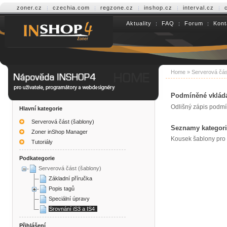
zoner.cz
czechia.com
regzone.cz
inshop.cz
interval.cz
Aktuality
FAQ
Forum
Kont
Help INSHOP4
Home
»
Serverová čás
Podmíněné vklád
Odlišný zápis podmí
Hlavní kategorie
Serverová část (šablony)
Seznamy kategori
Zoner inShop Manager
Kousek šablony pro 
Tutoriály
Podkategorie
Serverová část (šablony)
Základní příručka
Popis tagů
Speciální úpravy
Srovnání iS3 a IS4
Přihlášení