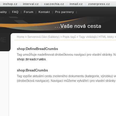
inshop.cz
interval.cz
caczechia.cz
inmail.cz
zonerpress.cz
ality
FAQ
Forum
Kontakt
Pro partnery
Home
»
Serverová část (šablony)
»
Popis tagů
»
Tagy vkládající HTML bloky
shop:DefineBreadCrumbs
Tag umožňuje nadefinovat drobečkovou navigaci pro vlastní stránky. 
.
shop:Breadcrumbs
shop:BreadCrumbs
Tag vypíše aktuální cestu zvoleného dokumentu (kategorie, výrobku) v
(drobečková navigace). Navigaci můžeme vytvářet i pro vlastní stránk