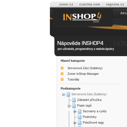
zoner.cz
czechia.com
regzone.cz
Aktu
Help INSHOP4
Hlavní kategorie
Serverová část (šablony)
Zoner inShop Manager
Tutoriály
Podkategorie
Serverová část (šablony)
Základní příručka
Popis tagů
Seznamy a cykly
Podmínky
Položkové tagy