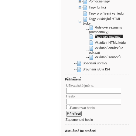
Pomocné tagy
Tagy funkcí
Tagy pro řízení vzhledu
Tagy vkládající HTML
bloky
Roletové seznamy
(comboboxy)
Tagy pro navigaci
Vkládání HTML kódu
Vkládání obrázků a
odkazů
Vkládání souborů
Speciální úpravy
Srovnání iS3 a IS4
Přihlášení
Uživatelské jméno:
Heslo:
Pamatovat heslo
Zapomenuté heslo
Aktuálně ke stažení