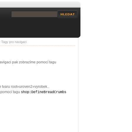
»
Tagy pro navigaci
Navigaci pak zobrazíme pomocí tagu
e tvaru root»uroven2»vyrobek..
y pomocí tagu
shop:DefineBreadCrumbs