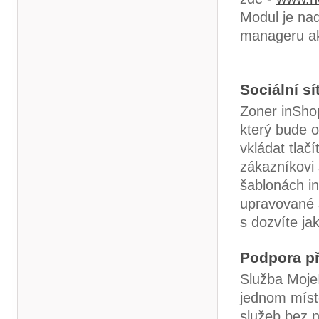
Modul je nad
manageru akt
Sociální sí
Zoner inShop
který bude 
vkládat tlač
zákazníkovi 
šablonách in
upravované š
s dozvíte jak
Podpora př
Služba Moje
jednom míst
služeb bez n