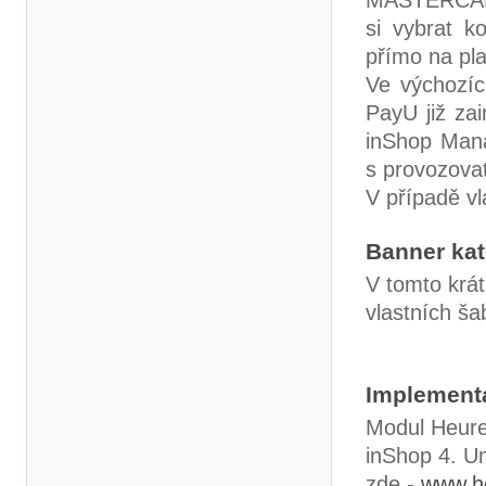
MASTERCARD
si vybrat k
přímo na pl
Ve výchozíc
PayU již zai
inShop Mana
s provozova
V případě vl
Banner kat
V tomto krá
vlastních ša
Implement
Modul Heure
inShop 4. U
zde -
www.he