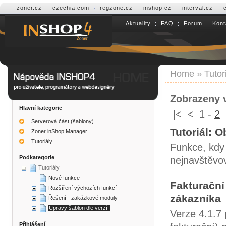
zoner.cz
czechia.com
regzone.cz
inshop.cz
interval.cz
Aktuality
FAQ
Forum
Kont
Help INSHOP4
Home
»
Tutor
Zobrazeny v
Hlavní kategorie
|<
<
1
-
2
Serverová část (šablony)
Tutoriál: 
Zoner inShop Manager
Tutoriály
Funkce, kdy
Podkategorie
nejnavštěvo
Tutoriály
Nové funkce
Fakturační
Rozšíření výchozích funkcí
zákazníka
Řešení - zakázkové moduly
Úpravy šablon dle verzí
Verze 4.1.7
Přihlášení