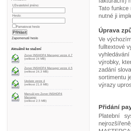
fakturační) 
Uživatelské jméno:
Tato funkce
nutné ji imp
Heslo:
Pamatovat heslo
Úprava způ
Ve výchozím
Zapomenuté heslo
fulltextové 
Aktuálně ke stažení
vyhledávání 
Zoner INSHOP4 Manager verze 4.7
(velikost 24 MB)
výrobky, kte
Zoner INSHOP4 Manager verze 4.5
zadání slov
(velikost 24,3 MB)
sortimentu j
Update verze 4
výrazy upros
(velikost 21,8 MB)
Manuál pro Zoner INSHOP4
Manager
(velikost 2,5 MB)
Přidání pa
Platební s
nejrozšíř