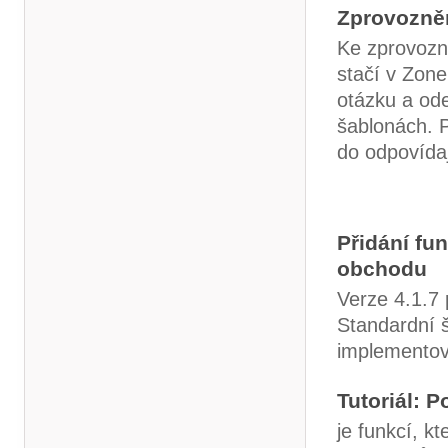
Zprovozněn
Ke zprovozn
stačí v Zone
otázku a ode
šablonách. 
do odpovídaj
Přidání fu
obchodu
Verze 4.1.7 
Standardní š
implementova
Tutoriál: 
je funkcí, k