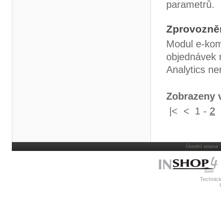
parametrů.
Zprovozněn
Modul e-kom
objednávek 
Analytics ne
Zobrazeny v
|<
<
1
-
2
Úvodní strana
Technick