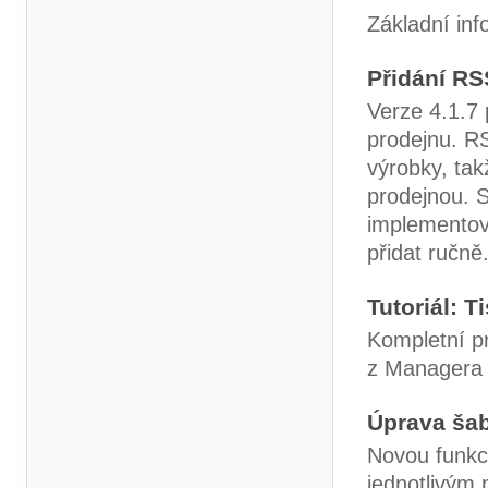
Základní in
Přidání RS
Verze 4.1.7 
prodejnu. RS
výrobky, tak
prodejnou. 
implementov
přidat ručně
Tutoriál: T
Kompletní pr
z Managera 
Úprava šab
Novou funkcí
jednotlivým