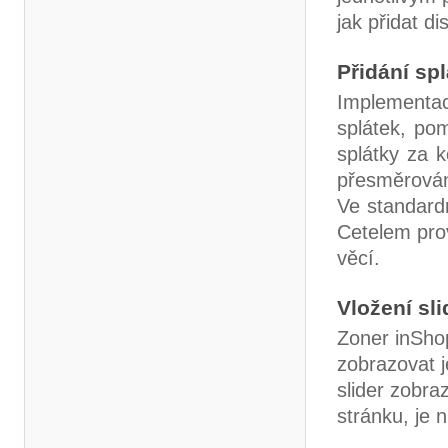
jak přidat d
Přidání sp
Implementa
splátek, po
splátky za 
přesměrování
Ve standard
Cetelem prov
věcí.
Vložení sl
Zoner inShop
zobrazovat 
slider zobr
stránku, je n