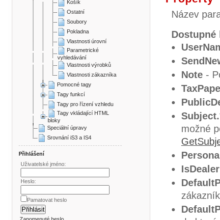
Košík
Ostatní
Název para
Soubory
Pokladna
Dostupné 
Vlastnosti úrovní
UserNa
Parametrické
vyhledávání
SendNe
Vlastnosti výrobků
Note
- P
Vlastnosti zákazníka
Pomocné tagy
TaxPap
Tagy funkcí
PublicD
Tagy pro řízení vzhledu
Tagy vkládající HTML
Subject.
bloky
možné po
Speciální úpravy
Srovnání iS3 a IS4
GetSubj
Persona
Přihlášení
Uživatelské jméno:
IsDealer
Default
Heslo:
zákazník
Pamatovat heslo
Default
Zapomenuté heslo