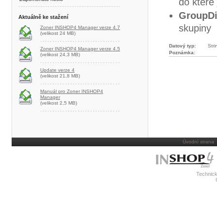
do které
GroupDi
Aktuálně ke stažení
skupiny
Zoner INSHOP4 Manager verze 4.7
(velikost 24 MB)
Datový typ:
Stri
Zoner INSHOP4 Manager verze 4.5
Poznámka:
(velikost 24,3 MB)
Update verze 4
(velikost 21,8 MB)
Manuál pro Zoner INSHOP4
Manager
(velikost 2,5 MB)
Úvodní strana
Technick