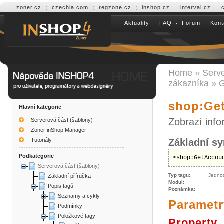
zoner.cz
czechia.com
regzone.cz
inshop.cz
interval.cz
Aktuality
FAQ
Forum
Kont
Help INSHOP4
Home
»
Serve
zákazníka
»
G
shop:Ge
Hlavní kategorie
Zobrazí inf
Serverová část (šablony)
Zoner inShop Manager
Tutoriály
Základní sy
Podkategorie
<shop:GetAccou
Serverová část (šablony)
Typ tagu:
Jedno
Základní příručka
Modul:
Popis tagů
Poznámka:
Seznamy a cykly
Parametr
Podmínky
Položkové tagy
Property