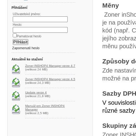
Měny
Přihlášení
Zoner inSho
Uživatelské jméno:
je na použív
Heslo:
kód (např. C
Pamatovat heslo
jejího zobra
měnu použív
Zapomenuté heslo
Aktuálně ke stažení
Způsoby d
Zoner INSHOP4 Manager verze 4.7
Zde nastaví
(velikost 24 MB)
možné na pr
Zoner INSHOP4 Manager verze 4.5
(velikost 24,3 MB)
Sazby DP
Update verze 4
(velikost 21,8 MB)
V souvislost
Manuál pro Zoner INSHOP4
různé sazby 
Manager
(velikost 2,5 MB)
Skupiny z
Zoner INSHO