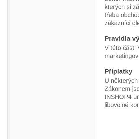
kterých si z
třeba obchod
zákazníci dl
Pravidla v
V této část
marketingové
Příplatky
U některých
Zákonem jsou
INSHOP4 umo
libovolně ko