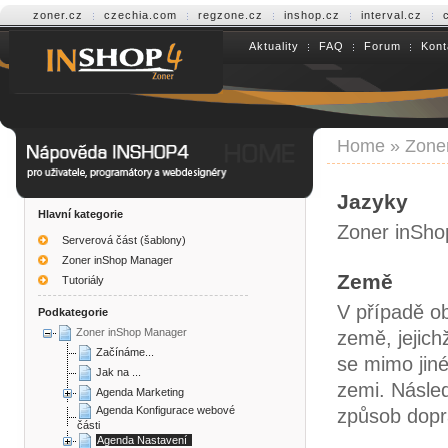
zoner.cz
czechia.com
regzone.cz
inshop.cz
interval.cz
Aktuality
FAQ
Forum
Kont
Help INSHOP4
Home
»
Zone
Jazyky
Hlavní kategorie
Zoner inSho
Serverová část (šablony)
Zoner inShop Manager
Země
Tutoriály
V případě ob
Podkategorie
Zoner inShop Manager
země, jejich
Začínáme...
se mimo jiné
Jak na ...
zemi. Násle
Agenda Marketing
Agenda Konfigurace webové
způsob dopra
části
Agenda Nastavení