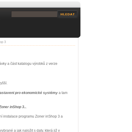
op 3
ky a část katalogu výrobků z verze
yšší.
astaveni pro ekonomické systémy
a tam
Zoner inShop 3..
.
ní instalace programu Zoner inShop 3 a
brané a jak naložit s daty, která již v