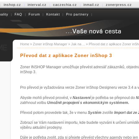
inshop.cz
interval.cz
caczechia.cz
inmail.cz
zonerpress.cz
ality
FAQ
Forum
Kontakt
Pro partnery
Home
»
Zoner inShop Manager
»
Jak na ...
»
Převod dat z aplikace Zoner inSh
Převod dat z aplikace Zoner inShop 3
Zoner INSHOP Manager umožňuje převést adresář zákazníků, objednáv
inShop 3.
Pro převod je vyžadována verze Zoner inShop Designeru verze 3.4 a v
Abyste mohli převod provést, v
Nastavení
je potřeba se přepnout do
N
zatrhnout volbu
Umožnit propojení s ekonomickým systémem
.
Převod potom provedete tak, že v menu
Systém
zvolíte
Import dat ze 
Zobrazí se Vám nastavení importu, kde budete vyzváni k určení umístě
výběru aktuální prodejny.
Dále je potřeba zvolit, zda si přejete převést všechny agendy nebo jen vy