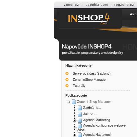
zoner.cz
czechia.com
regzone.cz
Aktu
Help INSHOP4
Hlavní kategorie
Serverová část (šablony)
Zoner inShop Manager
Tutoriály
Podkategorie
Zoner inShop Manager
Začínáme...
Jak na ...
Agenda Marketing
Agenda Konfigurace webové
části
Agenda Nastavení