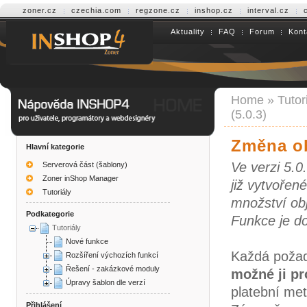
zoner.cz
czechia.com
regzone.cz
inshop.cz
interval.cz
Aktuality
FAQ
Forum
Kont
Help INSHOP4
Home
»
Tutor
(5.0.3)
Změna ob
Hlavní kategorie
Ve verzi 5.
Serverová část (šablony)
Zoner inShop Manager
již vytvořen
Tutoriály
množství obj
Podkategorie
Funkce je do
Tutoriály
Nové funkce
Každá požad
Rozšíření výchozích funkcí
Řešení - zakázkové moduly
možné ji pr
Úpravy šablon dle verzí
platební me
Přihlášení