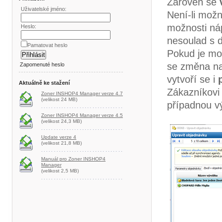
Zároveň se
Uživatelské jméno:
Není-li mož
možnosti náp
Heslo:
nesoulad s 
Pamatovat heslo
Pokud je mo
se změna na 
Zapomenuté heslo
vytvoří se i
Aktuálně ke stažení
Zákazníkovi
Zoner INSHOP4 Manager verze 4.7
(velikost 24 MB)
případnou v
Zoner INSHOP4 Manager verze 4.5
(velikost 24,3 MB)
Update verze 4
(velikost 21,8 MB)
Manuál pro Zoner INSHOP4
Manager
(velikost 2,5 MB)