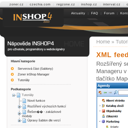
zoner.cz
czechia.com
regzone.cz
inshop.cz
interval.cz
Aktuality
FAQ
Forum
Kont
Help INSHOP4
Home
»
Tutor
XML feed
Hlavní kategorie
Rozšířený s
Serverová část (šablony)
Manageru v 
Zoner inShop Manager
tlačítko Map
Tutoriály
Podkategorie
Tutoriály
Nové funkce
Rozšíření výchozích funkcí
Řešen�� - zakázkové
moduly
Úpravy šablon dle verzí