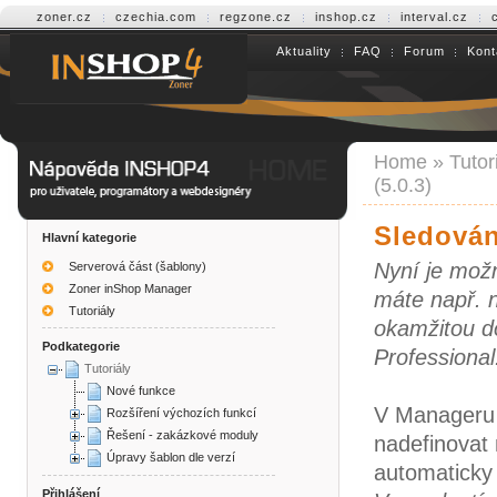
zoner.cz
czechia.com
regzone.cz
inshop.cz
interval.cz
Aktuality
FAQ
Forum
Kont
Help INSHOP4
Home
»
Tutor
(5.0.3)
Sledován
Hlavní kategorie
Nyní je mož
Serverová část (šablony)
Zoner inShop Manager
máte např. 
Tutoriály
okamžitou d
Podkategorie
Professional
Tutoriály
Nové funkce
V Manageru 
Rozšíření výchozích funkcí
Řešení - zakázkové moduly
nadefinovat 
Úpravy šablon dle verzí
automaticky
Přihlášení