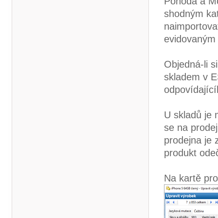
Pohoda a Mo
shodným kat
naimportovat
evidovaným 
Objedná-li s
skladem v E
odpovídající
U skladů je 
se na prode
prodejna je 
produkt odeč
Na kartě pro