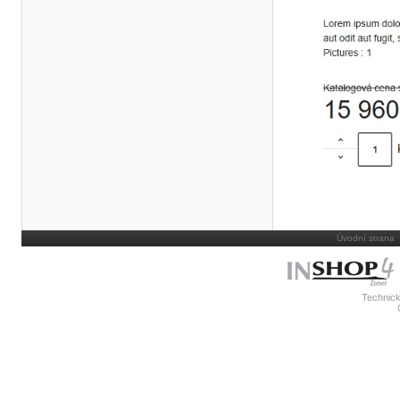
Úvodní strana
Technick