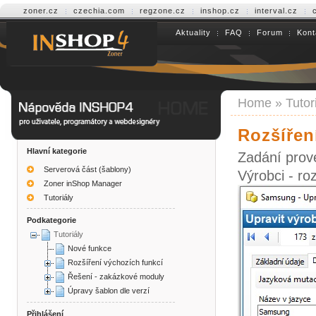
zoner.cz
czechia.com
regzone.cz
inshop.cz
interval.cz
Aktuality
FAQ
Forum
Kont
Help INSHOP4
Home
»
Tutor
Rozšířen
Hlavní kategorie
Zadání prov
Serverová část (šablony)
Výrobci - ro
Zoner inShop Manager
Tutoriály
Podkategorie
Tutoriály
Nové funkce
Rozšíření výchozích funkcí
Řešení - zakázkové moduly
Úpravy šablon dle verzí
Přihlášení