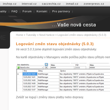
inshop.cz
interval.cz
caczechia.cz
inmail.cz
zonerpress.cz
ality
FAQ
Forum
Kontakt
Pro partnery
Home
»
Tutoriály
»
Nové funkce
»
Logování změn stavu objednávky (5.0.3)
Logování změn stavu objednávky (5.0.3)
Ve verzi 5.0.3 jsme doplnili logování změn stavu objednávky.
Na kartě objednávky v Manageru vedle políčka jejího stavu přibylo nená
Zvlášť se logují i změny stavu platby nebo dopravy.