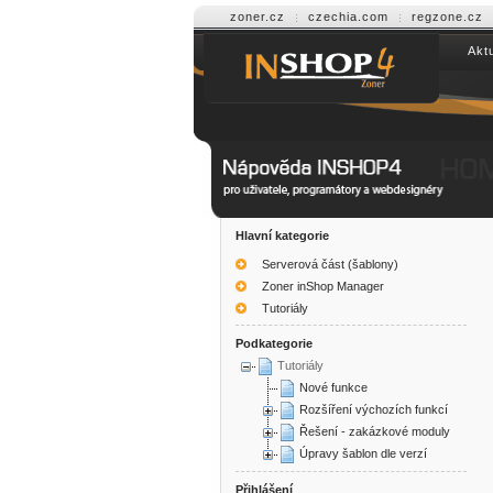
zoner.cz
czechia.com
regzone.cz
Aktu
Help INSHOP4
Hlavní kategorie
Serverová část (šablony)
Zoner inShop Manager
Tutoriály
Podkategorie
Tutoriály
Nové funkce
Rozšíření výchozích funkcí
Řešení - zakázkové moduly
Úpravy šablon dle verzí
Přihlášení