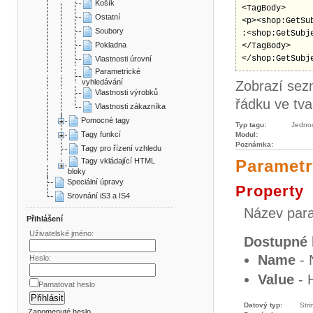
Košík
<TagBody>

Ostatní
<p><shop:GetSu
Soubory
:<shop:GetSubj
Pokladna
</TagBody>

</shop:GetSubj
Vlastnosti úrovní
Parametrické
vyhledávání
Zobrazí sez
Vlastnosti výrobků
řádku ve tv
Vlastnosti zákazníka
Pomocné tagy
Typ tagu:
Jedno
Tagy funkcí
Modul:
Poznámka:
Tagy pro řízení vzhledu
Tagy vkládající HTML
Parametr
bloky
Speciální úpravy
Property
Srovnání iS3 a IS4
Název para
Přihlášení
Uživatelské jméno:
Dostupné 
Name
- 
Heslo:
Value
- 
Pamatovat heslo
Datový typ:
Stri
Zapomenuté heslo