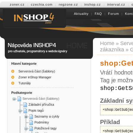
zoner.cz
czechia.com
regzone.cz
inshop.cz
interval.cz
Aktuality
FAQ
Forum
Kont
Help INSHOP4
Home
»
Serve
zákazníka
»
G
shop:Get
Hlavní kategorie
Vrátí hodnot
Serverová část (šablony)
Zoner inShop Manager
Tag je možné
Tutoriály
shop:GetS
Podkategorie
Serverová část (šablony)
Základní sy
Základní příručka
<shop:GetSubje
Popis tagů
Seznamy a cykly
Příklad
Podmínky
Položkové tagy
<shop:GetSubje