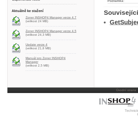
Poznámka:
Aktuálně ke stažení
Souvisejíc
Zoner INSHOP4 Manager verze 4.7
GetSubje
(velikost 24 MB)
Zoner INSHOP4 Manager verze 4.5
(velikost 24,3 MB)
Update verze 4
(velikost 21,8 MB)
Manuál pro Zoner INSHOP4
Manager
(velikost 2,5 MB)
Úvodní strana
Technick