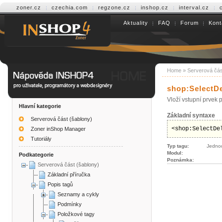
zoner.cz
czechia.com
regzone.cz
inshop.cz
interval.cz
Aktuality
FAQ
Forum
Kont
Help INSHOP4
Home
»
Serverová čás
shop:SelectDe
Vloží vstupní prvek 
Hlavní kategorie
Základní syntaxe
Serverová část (šablony)
<shop:SelectDe
Zoner inShop Manager
Tutoriály
Typ tagu:
Jedno
Modul:
Podkategorie
Poznámka:
Serverová část (šablony)
Základní příručka
Popis tagů
Seznamy a cykly
Podmínky
Položkové tagy