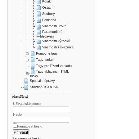
Košík
Ostatní
Soubory
Pokladna
Vlastnosti úrovní
Parametrické
vyhledávání
Vlastnosti výrobků
Vlastnosti zákazníka
Pomocné tagy
Tagy funkcí
Tagy pro řízení vzhledu
Tagy vkládající HTML
bloky
Speciální úpravy
Srovnání iS3 a IS4
Přihlášení
Uživatelské jméno:
Heslo:
Pamatovat heslo
Zapomenuté heslo