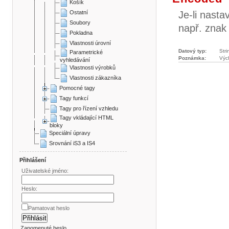
Košík
Ostatní
Je-li nasta
Soubory
např. znak
Pokladna
Vlastnosti úrovní
Datový typ:
Stri
Parametrické
Poznámka:
Výc
vyhledávání
Vlastnosti výrobků
Vlastnosti zákazníka
Pomocné tagy
Tagy funkcí
Tagy pro řízení vzhledu
Tagy vkládající HTML
bloky
Speciální úpravy
Srovnání iS3 a IS4
Přihlášení
Uživatelské jméno:
Heslo:
Pamatovat heslo
Zapomenuté heslo