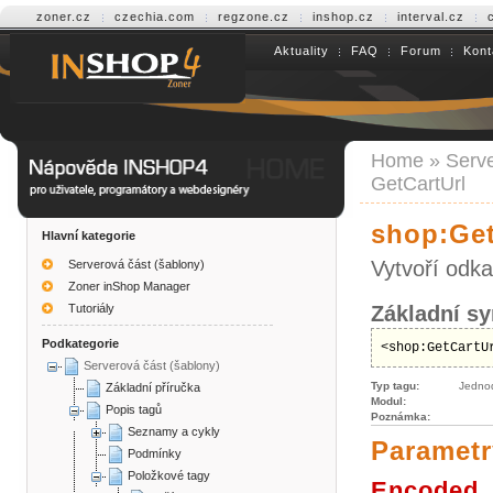
zoner.cz
czechia.com
regzone.cz
inshop.cz
interval.cz
Aktuality
FAQ
Forum
Kont
Help INSHOP4
Home
»
Serve
GetCartUrl
shop:Get
Hlavní kategorie
Vytvoří odka
Serverová část (šablony)
Zoner inShop Manager
Tutoriály
Základní sy
Podkategorie
<shop:GetCartU
Serverová část (šablony)
Typ tagu:
Jedno
Základní příručka
Modul:
Popis tagů
Poznámka:
Seznamy a cykly
Parametr
Podmínky
Položkové tagy
Encoded