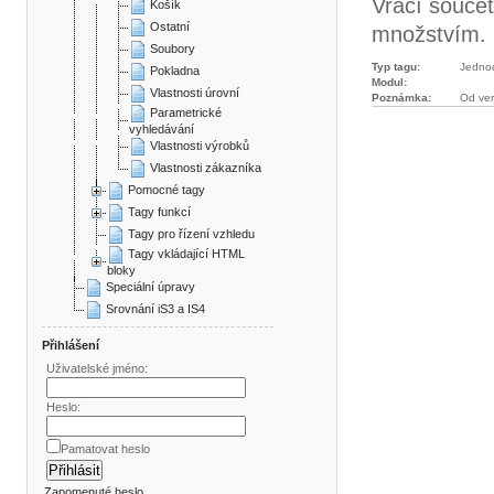
Vrací souče
Košík
Ostatní
množstvím.
Soubory
Typ tagu:
Jedno
Pokladna
Modul:
Vlastnosti úrovní
Poznámka:
Od ver
Parametrické
vyhledávání
Vlastnosti výrobků
Vlastnosti zákazníka
Pomocné tagy
Tagy funkcí
Tagy pro řízení vzhledu
Tagy vkládající HTML
bloky
Speciální úpravy
Srovnání iS3 a IS4
Přihlášení
Uživatelské jméno:
Heslo:
Pamatovat heslo
Zapomenuté heslo