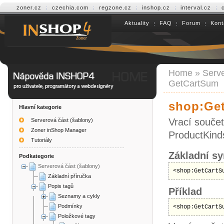
zoner.cz
czechia.com
regzone.cz
inshop.cz
interval.cz
Aktuality
FAQ
Forum
Kont
Help INSHOP4
Home
»
Serve
GetCartSum
shop:Ge
Hlavní kategorie
Vrací součet
Serverová část (šablony)
Zoner inShop Manager
ProductKinds
Tutoriály
Základní sy
Podkategorie
Serverová část (šablony)
<shop:GetCartS
Základní příručka
Popis tagů
Příklad
Seznamy a cykly
Podmínky
<shop:GetCartS
Položkové tagy