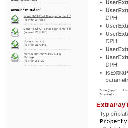
UserExt
UserExt
Aktuálně ke stažení
Zoner INSHOP4 Manager verze 4.7
DPH
(velikost 24 MB)
UserExt
Zoner INSHOP4 Manager verze 4.5
(velikost 24,3 MB)
UserExt
DPH
Update verze 4
(velikost 21,8 MB)
UserExt
Manuál pro Zoner INSHOP4
UserExt
Manager
(velikost 2,5 MB)
DPH
IsExtra
parametr
Datový typ:
Stri
Poznámka:
ExtraPay
Typ přípla
Property