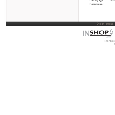
Datový typ:
Stri
Poznámka:
Úvodní strana
Technick