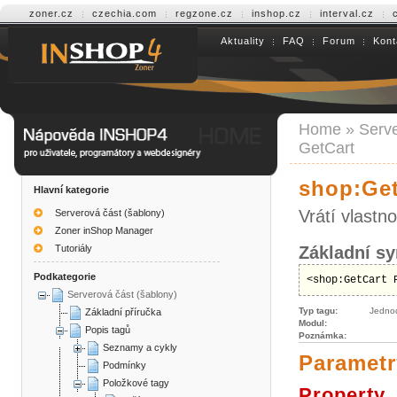
zoner.cz
czechia.com
regzone.cz
inshop.cz
interval.cz
Aktuality
FAQ
Forum
Kont
Help INSHOP4
Home
»
Serve
GetCart
shop:Get
Hlavní kategorie
Vrátí vlastno
Serverová část (šablony)
Zoner inShop Manager
Tutoriály
Základní sy
Podkategorie
<shop:GetCart 
Serverová část (šablony)
Typ tagu:
Jedno
Základní příručka
Modul:
Popis tagů
Poznámka:
Seznamy a cykly
Parametr
Podmínky
Položkové tagy
Property