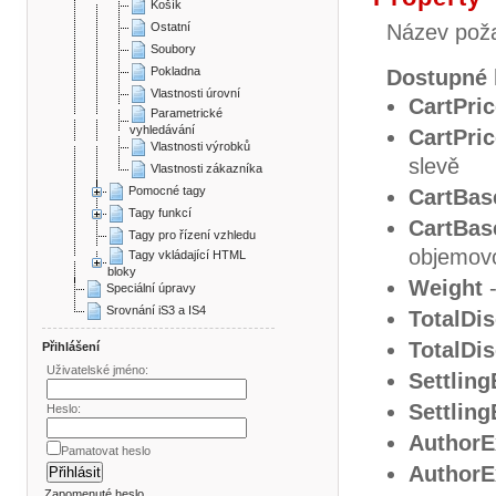
Košík
Ostatní
Název poža
Soubory
Pokladna
Dostupné 
Vlastnosti úrovní
CartPri
Parametrické
vyhledávání
CartPri
Vlastnosti výrobků
slevě
Vlastnosti zákazníka
Pomocné tagy
CartBas
Tagy funkcí
CartBas
Tagy pro řízení vzhledu
objemov
Tagy vkládající HTML
bloky
Weight
-
Speciální úpravy
Srovnání iS3 a IS4
TotalDi
TotalDi
Přihlášení
Uživatelské jméno:
Settlin
Settlin
Heslo:
AuthorE
Pamatovat heslo
AuthorE
Zapomenuté heslo