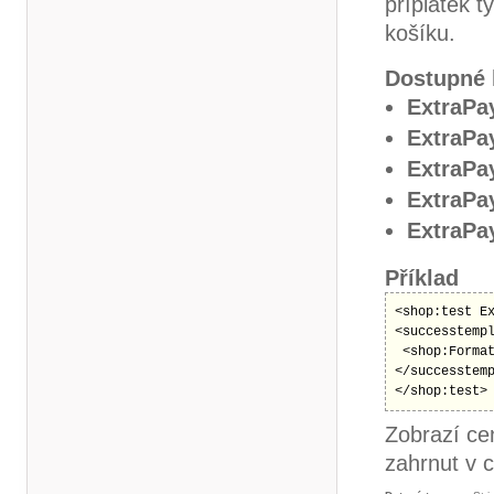
příplatek 
košíku.
Dostupné 
ExtraPa
ExtraPa
ExtraPa
ExtraPa
ExtraPa
Příklad
<shop:test E
<successtempl
 <shop:Format
</successtemp
</shop:test>
Zobrazí cen
zahrnut v 