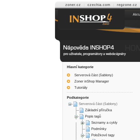
zoner.cz
czechia.com
regzone.cz
Aktu
Help INSHOP4
Hlavní kategorie
Serverová část (šablony)
Zoner inShop Manager
Tutoriály
Podkategorie
Serverová část (šablony)
Základní příručka
Popis tagů
Seznamy a cykly
Podmínky
Položkové tagy