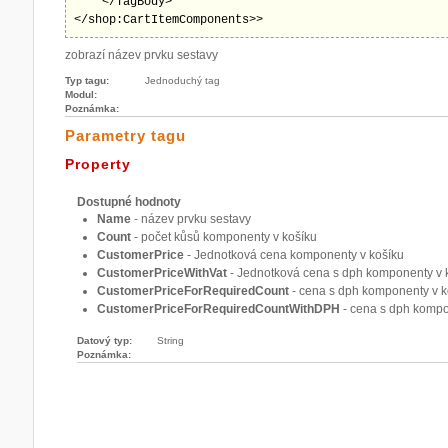
    </TagBody>

</shop:CartItemComponents>>
zobrazí název prvku sestavy
Typ tagu:
Jednoduchý tag
Modul:
Poznámka:
Parametry tagu
Property
Dostupné hodnoty
Name
- název prvku sestavy
Count
- počet kůsů komponenty v košíku
CustomerPrice
- Jednotková cena komponenty v košíku
CustomerPriceWithVat
- Jednotková cena s dph komponenty v 
CustomerPriceForRequiredCount
- cena s dph komponenty v k
CustomerPriceForRequiredCountWithDPH
- cena s dph kompo
Datový typ:
String
Poznámka: