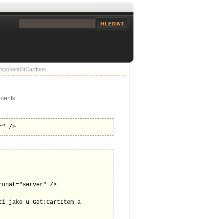
mponentOfCartItem
onents
r" />
unat="server" />

i jako u Get:CartItem a 
