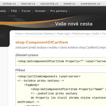
inshop.cz
interval.cz
caczechia.cz
inmail.cz
zonerpress.cz
ality
FAQ
Forum
Kontakt
Pro partnery
Home
»
Serverová část (šablony)
»
Popis tagů
»
Položkové tagy
»
Košík
»
Co
shop:ComponentOfCartItem
zobrazení prvků sestavy v košíku v rámci kolekce shop:CartItemComp
Základní syntaxe
<shop:GetComponentOfCartItem Property="" runat="serve
Příklad
<shop:CartItemComponents runat=server> 

<!--kolekce prvku sestavy-->

    <TagBody>

        <shop:GetComponentOfCartItem Property="Name" r
        <!--jednotlive prvky sestavy

        do Property lze vlozit zhruba stejne vlastnost
GetProduct-->
