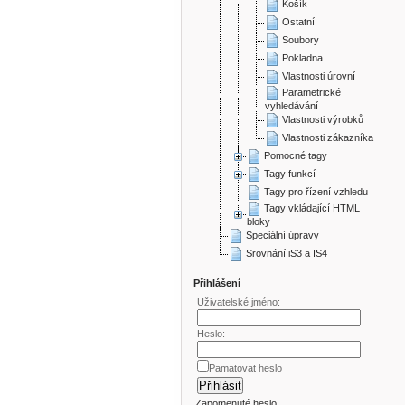
Košík
Ostatní
Soubory
Pokladna
Vlastnosti úrovní
Parametrické
vyhledávání
Vlastnosti výrobků
Vlastnosti zákazníka
Pomocné tagy
Tagy funkcí
Tagy pro řízení vzhledu
Tagy vkládající HTML
bloky
Speciální úpravy
Srovnání iS3 a IS4
Přihlášení
Uživatelské jméno:
Heslo:
Pamatovat heslo
Zapomenuté heslo