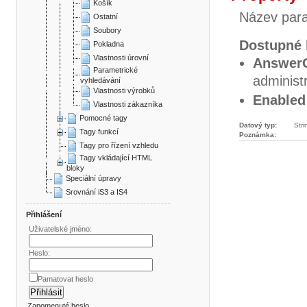
Košík
Název para
Ostatní
Soubory
Dostupné 
Pokladna
Vlastnosti úrovní
Answer
Parametrické
administ
vyhledávání
Vlastnosti výrobků
Enabled
Vlastnosti zákazníka
Pomocné tagy
Datový typ:
Stri
Tagy funkcí
Poznámka:
Tagy pro řízení vzhledu
Tagy vkládající HTML
bloky
Speciální úpravy
Srovnání iS3 a IS4
Přihlášení
Uživatelské jméno:
Heslo:
Pamatovat heslo
Zapomenuté heslo