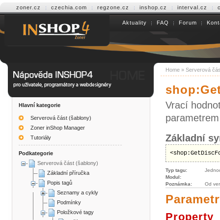
zoner.cz
czechia.com
regzone.cz
inshop.cz
interval.cz
Aktuality
FAQ
Forum
Kont
Help INSHOP4
Home
»
Serverová čás
shop:Ge
Vrací hodnot
Hlavní kategorie
parametrem 
Serverová část (šablony)
Zoner inShop Manager
Základní sy
Tutoriály
<shop:GetDiscF
Podkategorie
Serverová část (šablony)
Typ tagu:
Jedno
Základní příručka
Modul:
Popis tagů
Poznámka:
Od ver
Seznamy a cykly
Parametr
Podmínky
Položkové tagy
Property