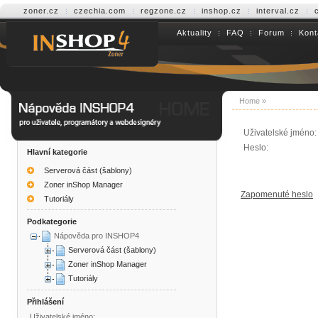
zoner.cz
czechia.com
regzone.cz
inshop.cz
interval.cz
Aktuality
FAQ
Forum
Kont
Help INSHOP4
Home
»
Uživatelské jméno:
Heslo:
Hlavní kategorie
Serverová část (šablony)
Zoner inShop Manager
Zapomenuté heslo
Tutoriály
Podkategorie
Nápověda pro INSHOP4
Serverová část (šablony)
Zoner inShop Manager
Tutoriály
Přihlášení
Uživatelské jméno: