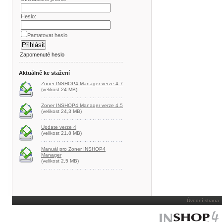
Heslo:
Pamatovat heslo
Zapomenuté heslo
Aktuálně ke stažení
Zoner INSHOP4 Manager verze 4.7
(velikost 24 MB)
Zoner INSHOP4 Manager verze 4.5
(velikost 24,3 MB)
Update verze 4
(velikost 21,8 MB)
Manuál pro Zoner INSHOP4
Manager
(velikost 2,5 MB)
Úvodní strana